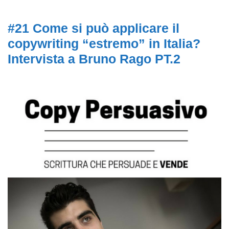
#21 Come si può applicare il
copywriting “estremo” in Italia?
Intervista a Bruno Rago PT.2