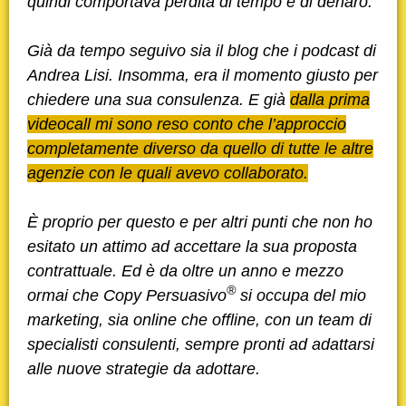
quindi comportava perdita di tempo e di denaro.
Già da tempo seguivo sia il blog che i podcast di
Andrea Lisi. Insomma, era il momento giusto per
chiedere una sua consulenza. E già
dalla prima
videocall mi sono reso conto che l’approccio
completamente diverso da quello di tutte le altre
agenzie con le quali avevo collaborato.
È proprio per questo e per altri punti che non ho
esitato un attimo ad accettare la sua proposta
contrattuale. Ed è da oltre un anno e mezzo
®
ormai che Copy Persuasivo
si occupa del mio
marketing, sia online che offline, con un team di
specialisti consulenti, sempre pronti ad adattarsi
alle nuove strategie da adottare.