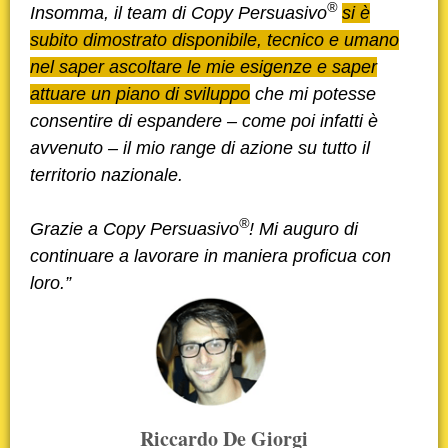
®
Insomma, il team di Copy Persuasivo
si è
subito dimostrato disponibile, tecnico e umano
nel saper ascoltare le mie esigenze e saper
attuare un piano di sviluppo
che mi potesse
consentire di espandere – come poi infatti è
avvenuto – il mio range di azione su tutto il
territorio nazionale.
®
Grazie a Copy Persuasivo
! Mi auguro di
continuare a lavorare in maniera proficua con
loro.”
Riccardo De Giorgi