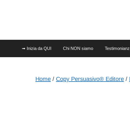
Vai
al
contenuto
➟ Inizia da QUI
Chi NON siamo
Testimonianz
Home
/
Copy Persuasivo® Editore
/