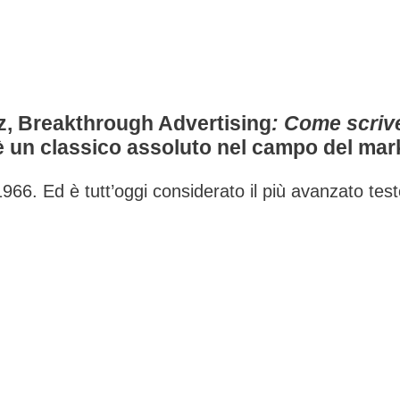
[Ebook]
quantità
z
,
Breakthrough Advertising
: Come scriv
 un classico assoluto nel campo del mar
 1966. Ed è tutt’oggi considerato il più avanzato test