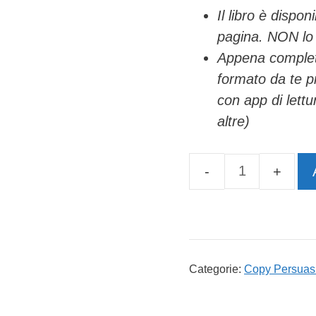
Il libro è dispon
pagina. NON lo 
Appena completa
formato da te p
con app di lett
altre)
Appunti
da
Breakthrough
Advertising
di
Categorie:
Copy Persuas
Eugene
Schwartz