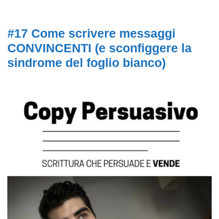
#17 Come scrivere messaggi
CONVINCENTI (e sconfiggere la
sindrome del foglio bianco)