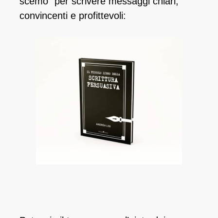
scemo” per scrivere messaggi chiari,
convincenti e profittevoli: