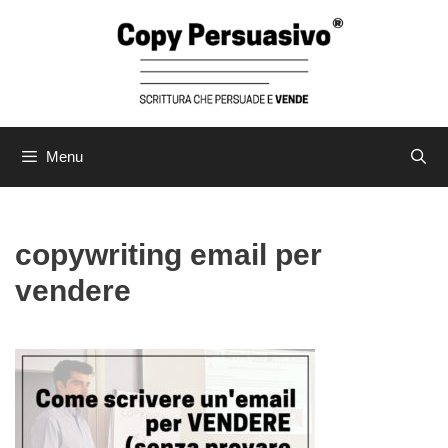
Vai
al
contenuto
Menu
copywriting email per
vendere