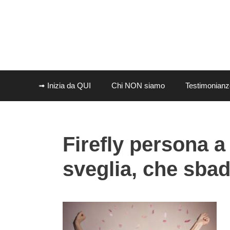
Vai
al
contenuto
➟ Inizia da QUI
Chi NON siamo
Testimonianz
Firefly persona a
sveglia, che sbad