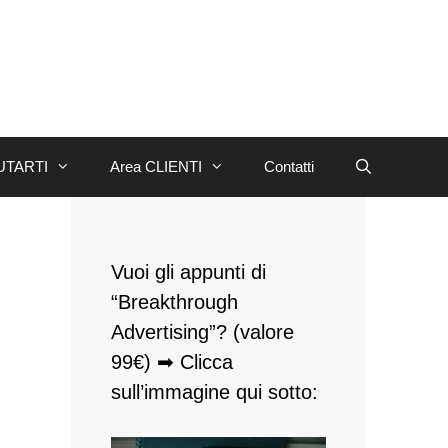
UTARTI
Area CLIENTI
Contatti
Vuoi gli appunti di
“Breakthrough
Advertising”? (valore
99€) ➡ Clicca
sull’immagine qui sotto: