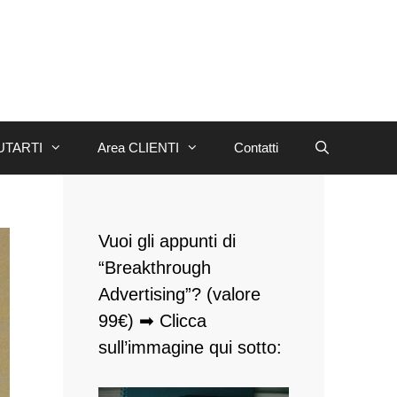
UTARTI
Area CLIENTI
Contatti
Vuoi gli appunti di
“Breakthrough
Advertising”? (valore
99€) ➡ Clicca
sull’immagine qui sotto: