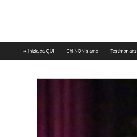
Vai
al
contenuto
➟ Inizia da QUI
Chi NON siamo
Testimonianz