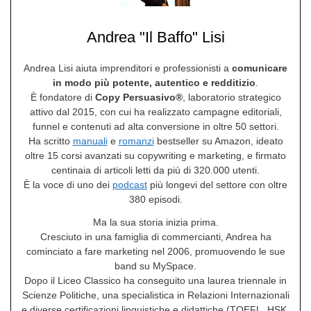
Andrea "Il Baffo" Lisi
Andrea Lisi aiuta imprenditori e professionisti a
comunicare
in modo più potente, autentico e redditizio
.
È fondatore di
Copy Persuasivo®
, laboratorio strategico
attivo dal 2015, con cui ha realizzato campagne editoriali,
funnel e contenuti ad alta conversione in oltre 50 settori.
Ha scritto
manuali
e
romanzi
bestseller su Amazon, ideato
oltre 15 corsi avanzati su copywriting e marketing, e firmato
centinaia di articoli letti da più di 320.000 utenti.
È la voce di uno dei
podcast
più longevi del settore con oltre
380 episodi.
Ma la sua storia inizia prima.
Cresciuto in una famiglia di commercianti, Andrea ha
cominciato a fare marketing nel 2006, promuovendo le sue
band su MySpace.
Dopo il Liceo Classico ha conseguito una laurea triennale in
Scienze Politiche, una specialistica in Relazioni Internazionali
e diverse certificazioni linguistiche e didattiche (TOEFL, HSK,