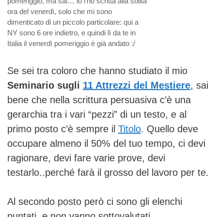
pomeriggio, ma sai… io l’ho scritta alla solita
ora del venerdì, solo che mi sono
dimenticato di un piccolo particolare: qui a
NY sono 6 ore indietro, e quindi lì da te in
Italia il venerdì pomeriggio è già andato :/
Se sei tra coloro che hanno studiato il mio
Seminario sugli
11 Attrezzi del Mestiere
, sai
bene che nella scrittura persuasiva c’è una
gerarchia tra i vari “pezzi” di un testo, e al
primo posto c’è sempre il
Titolo
. Quello deve
occupare almeno il 50% del tuo tempo, ci devi
ragionare, devi fare varie prove, devi
testarlo..perché farà il grosso del lavoro per te.
Al secondo posto però ci sono gli elenchi
puntati, e non vanno sottovalutati.