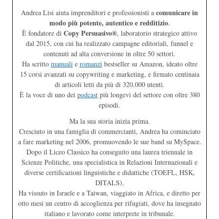
comunicare in
Andrea Lisi aiuta imprenditori e professionisti a
modo più potente, autentico e redditizio
.
Copy Persuasivo®
È fondatore di
, laboratorio strategico attivo
dal 2015, con cui ha realizzato campagne editoriali, funnel e
contenuti ad alta conversione in oltre 50 settori.
Ha scritto
manuali
e
romanzi
bestseller su Amazon, ideato oltre
15 corsi avanzati su copywriting e marketing, e firmato centinaia
di articoli letti da più di 320.000 utenti.
È la voce di uno dei
podcast
più longevi del settore con oltre 380
episodi.
Ma la sua storia inizia prima.
Cresciuto in una famiglia di commercianti, Andrea ha cominciato
a fare marketing nel 2006, promuovendo le sue band su MySpace.
Dopo il Liceo Classico ha conseguito una laurea triennale in
Scienze Politiche, una specialistica in Relazioni Internazionali e
diverse certificazioni linguistiche e didattiche (TOEFL, HSK,
DITALS).
Ha vissuto in Israele e a Taiwan, viaggiato in Africa, e diretto per
otto mesi un centro di accoglienza per rifugiati, dove ha insegnato
italiano e lavorato come interprete in tribunale.