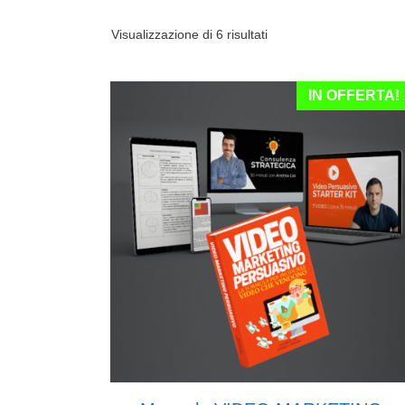
Prezzo:
Visualizzazione di 6 risultati
dal
più
caro
IN OFFERTA!