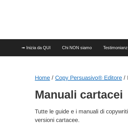
Vai
al
contenuto
➟ Inizia da QUI
Chi NON siamo
Testimonianz
Home
/
Copy Persuasivo® Editore
/ 
Manuali cartacei
Tutte le guide e i manuali di copywri
versioni cartacee.