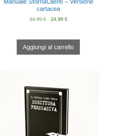
Manuale SfornaClienti – Versione
cartacea
Il
Il
34.99
€
24.99
€
prezzo
prezzo
originale
attuale
era:
è:
Aggiungi al carrello
34.99 €.
24.99 €.