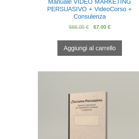
Manuale VIDEO MARKETING
PERSUASIVO + VideoCorso +
Consulenza
Il
Il
566.00
€
67.00
€
prezzo
prezzo
originale
attuale
Aggiungi al carrello
era:
è:
566.00 €.
67.00 €.