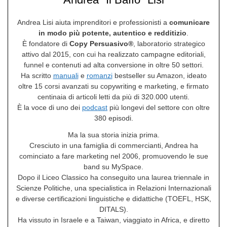
Andrea Lisi aiuta imprenditori e professionisti a
comunicare
in modo più potente, autentico e redditizio
.
È fondatore di
Copy Persuasivo®
, laboratorio strategico
attivo dal 2015, con cui ha realizzato campagne editoriali,
funnel e contenuti ad alta conversione in oltre 50 settori.
Ha scritto
manuali
e
romanzi
bestseller su Amazon, ideato
oltre 15 corsi avanzati su copywriting e marketing, e firmato
centinaia di articoli letti da più di 320.000 utenti.
È la voce di uno dei
podcast
più longevi del settore con oltre
380 episodi.
Ma la sua storia inizia prima.
Cresciuto in una famiglia di commercianti, Andrea ha
cominciato a fare marketing nel 2006, promuovendo le sue
band su MySpace.
Dopo il Liceo Classico ha conseguito una laurea triennale in
Scienze Politiche, una specialistica in Relazioni Internazionali
e diverse certificazioni linguistiche e didattiche (TOEFL, HSK,
DITALS).
Ha vissuto in Israele e a Taiwan, viaggiato in Africa, e diretto