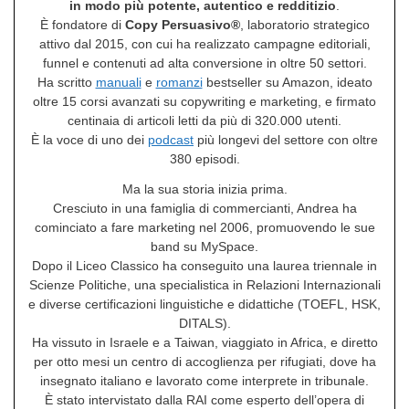
in modo più potente, autentico e redditizio
.
È fondatore di
Copy Persuasivo®
, laboratorio strategico
attivo dal 2015, con cui ha realizzato campagne editoriali,
funnel e contenuti ad alta conversione in oltre 50 settori.
Ha scritto
manuali
e
romanzi
bestseller su Amazon, ideato
oltre 15 corsi avanzati su copywriting e marketing, e firmato
centinaia di articoli letti da più di 320.000 utenti.
È la voce di uno dei
podcast
più longevi del settore con oltre
380 episodi.
Ma la sua storia inizia prima.
Cresciuto in una famiglia di commercianti, Andrea ha
cominciato a fare marketing nel 2006, promuovendo le sue
band su MySpace.
Dopo il Liceo Classico ha conseguito una laurea triennale in
Scienze Politiche, una specialistica in Relazioni Internazionali
e diverse certificazioni linguistiche e didattiche (TOEFL, HSK,
DITALS).
Ha vissuto in Israele e a Taiwan, viaggiato in Africa, e diretto
per otto mesi un centro di accoglienza per rifugiati, dove ha
insegnato italiano e lavorato come interprete in tribunale.
È stato intervistato dalla RAI come esperto dell’opera di