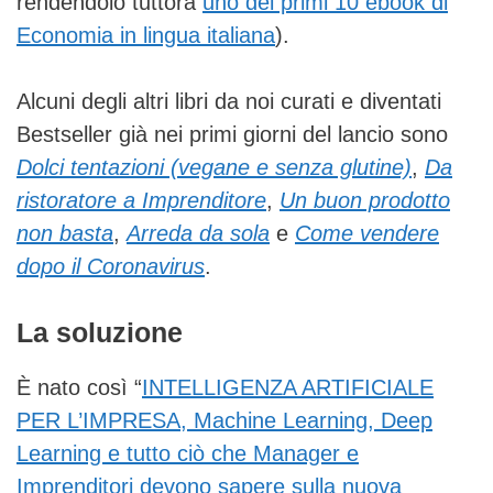
rendendolo tuttora
uno dei primi 10 ebook di
Economia in lingua italiana
).
Alcuni degli altri libri da noi curati e diventati
Bestseller già nei primi giorni del lancio sono
Dolci tentazioni (vegane e senza glutine)
,
Da
ristoratore a Imprenditore
,
Un buon prodotto
non basta
,
Arreda da sola
e
Come vendere
dopo il Coronavirus
.
La soluzione
È nato così “
INTELLIGENZA ARTIFICIALE
PER L’IMPRESA, Machine Learning, Deep
Learning e tutto ciò che Manager e
Imprenditori devono sapere sulla nuova