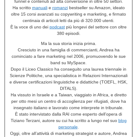
funnel e contenuti ad alta conversione in oltre 50 settori.
Ha scritto
manuali
e
romanzi
bestseller su Amazon, ideato
oltre 15 corsi avanzati su copywriting e marketing, e firmato
centinaia di articoli letti da più di 320.000 utenti.
È la voce di uno dei
podcast
più longevi del settore con oltre
380 episodi.
Ma la sua storia inizia prima.
Cresciuto in una famiglia di commercianti, Andrea ha
cominciato a fare marketing nel 2006, promuovendo le sue
band su MySpace.
Dopo il Liceo Classico ha conseguito una laurea triennale in
Scienze Politiche, una specialistica in Relazioni Internazionali
e diverse certificazioni linguistiche e didattiche (TOEFL, HSK,
DITALS).
Ha vissuto in Israele e a Taiwan, viaggiato in Africa, e diretto
per otto mesi un centro di accoglienza per rifugiati, dove ha
insegnato italiano e lavorato come interprete in tribunale.
È stato intervistato dalla RAI come esperto dell’opera di
Tiziano Terzani, autore su cui ha scritto a lungo nel suo
blog
personale
.
Oggi, oltre all’attività di marketing strategist e autore, Andrea