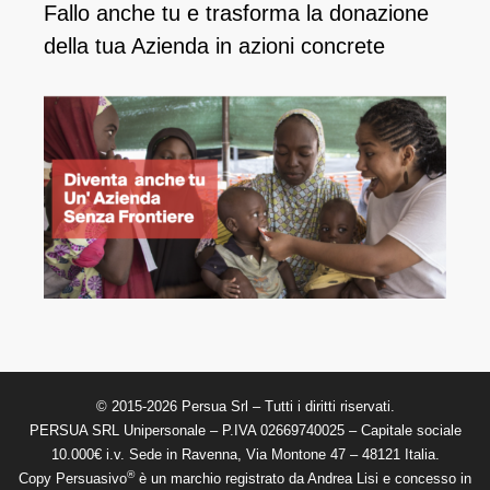
Fallo anche tu e ​trasforma la donazione
della tua Azienda in azioni concrete
© 2015-2026 Persua Srl – Tutti i diritti riservati.
PERSUA SRL Unipersonale – P.IVA 02669740025 – Capitale sociale
10.000€ i.v. Sede in Ravenna, Via Montone 47 – 48121 Italia.
®
Copy Persuasivo
è un marchio registrato da Andrea Lisi e concesso in