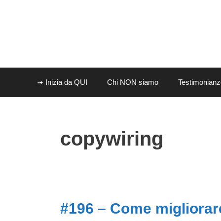
➟ Inizia da QUI
Chi NON siamo
Testimonianz
copywiring
#196 – Come migliorare