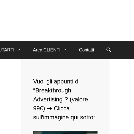
UTARTI
Area CLIENTI
Contatti
Vuoi gli appunti di
“Breakthrough
Advertising”? (valore
99€) ➡ Clicca
sull’immagine qui sotto: