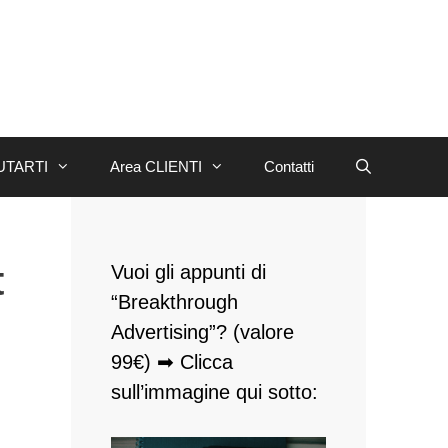
UTARTI
Area CLIENTI
Contatti
t
Vuoi gli appunti di
“Breakthrough
Advertising”? (valore
99€) ➡ Clicca
sull’immagine qui sotto: