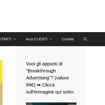
UTARTI
Area CLIENTI
Contatti
Vuoi gli appunti di
“Breakthrough
Advertising”? (valore
99€) ➡ Clicca
sull’immagine qui sotto: