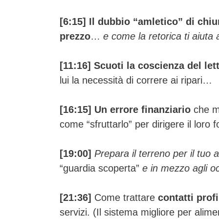
[6:15]
Il dubbio “amletico” di chiu
prezzo
…
e come la retorica ti aiuta 
[11:16] Scuoti la coscienza del let
lui la necessità di correre ai ripari…
[16:15]
Un errore finanziario
che mo
come “sfruttarlo” per dirigere il loro 
[19:00]
Prepara il terreno per il tuo a
“guardia scoperta”
e in mezzo agli o
[21:36]
Come trattare
contatti prof
servizi. (Il sistema migliore per alim