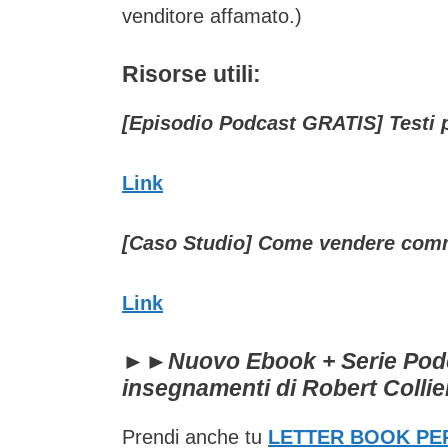
venditore affamato.)
Risorse utili:
[Episodio Podcast GRATIS] Testi p
Link
[Caso Studio] Come vendere comm
Link
►►
Nuovo Ebook + Serie Podc
insegnamenti di Robert Collier
Prendi anche tu
LETTER BOOK PE