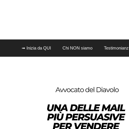
Vai
al
contenuto
➟ Inizia da QUI
Chi NON siamo
Testimonianz