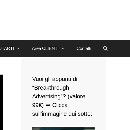
UTARTI
Area CLIENTI
Contatti
Vuoi gli appunti di
“Breakthrough
Advertising”? (valore
99€) ➡ Clicca
sull’immagine qui sotto: