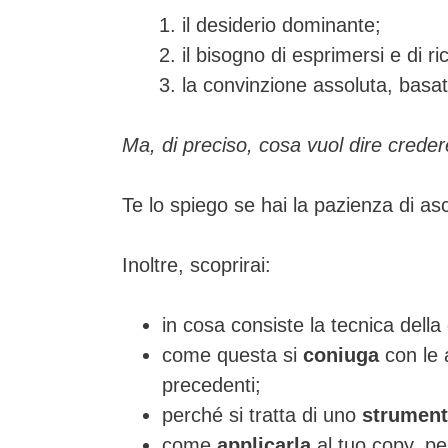
il desiderio dominante;
il bisogno di esprimersi e di r
la convinzione assoluta, basa
Ma, di preciso, cosa vuol dire crede
Te lo spiego se hai la pazienza di as
Inoltre, scoprirai:
in cosa consiste la tecnica della
come questa si
coniuga
con le 
precedenti;
perché si tratta di uno
strument
come
applicarla
al tuo copy, per