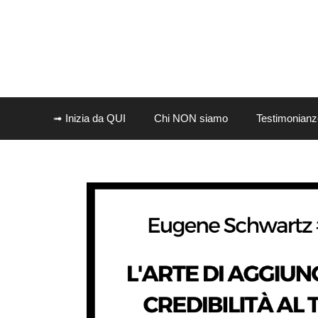
Vai
al
contenuto
➟ Inizia da QUI
Chi NON siamo
Testimonianz