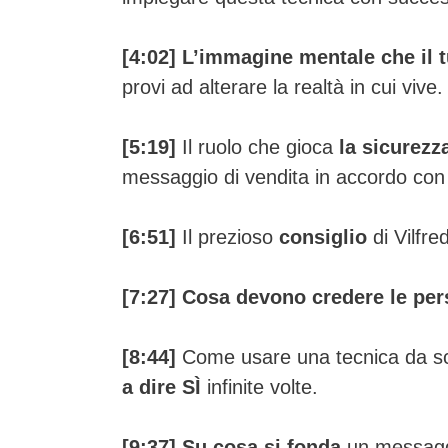
[4:02] L’immagine mentale che il t
provi ad alterare la realtà in cui vive
[5:19]
Il ruolo che gioca
la sicurezz
messaggio di vendita in accordo con
[6:51]
Il prezioso
consiglio
di Vilfre
[7:27] Cosa devono credere le pe
[8:44]
Come usare una tecnica da scr
a dire SÌ
infinite volte.
[9:37] Su cosa si fonda
un messaggi