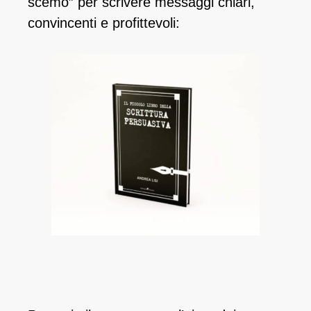
scemo” per scrivere messaggi chiari,
convincenti e profittevoli: