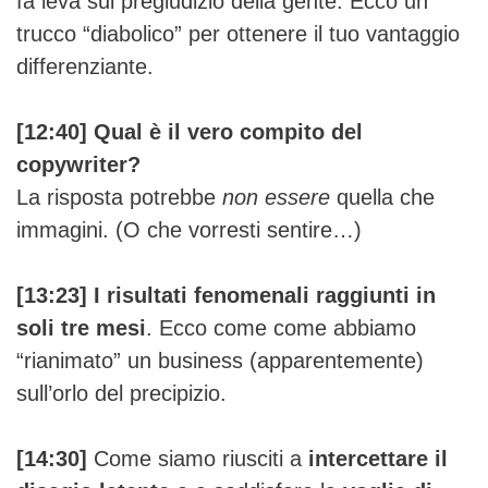
fa leva sul pregiudizio della gente. Ecco un
trucco “diabolico” per ottenere il tuo vantaggio
differenziante.
[12:40]
Qual è il vero compito del
copywriter?
La risposta potrebbe
non essere
quella che
immagini. (O che vorresti sentire…)
[13:23]
I risultati fenomenali raggiunti in
soli tre mesi
. Ecco come come abbiamo
“rianimato” un business (apparentemente)
sull’orlo del precipizio.
[14:30]
Come siamo riusciti a
intercettare il