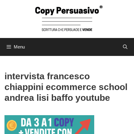
Vai
al
contenuto
Menu
intervista francesco
chiappini ecommerce school
andrea lisi baffo youtube