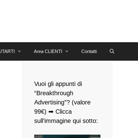
UTARTI
Area CLIENTI
Contatti
Vuoi gli appunti di
“Breakthrough
Advertising”? (valore
99€) ➡ Clicca
sull’immagine qui sotto: