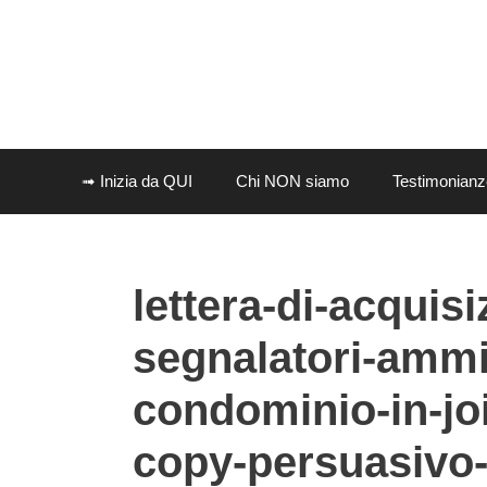
Vai
al
contenuto
➟ Inizia da QUI
Chi NON siamo
Testimonianz
lettera-di-acquis
segnalatori-ammin
condominio-in-joi
copy-persuasivo-