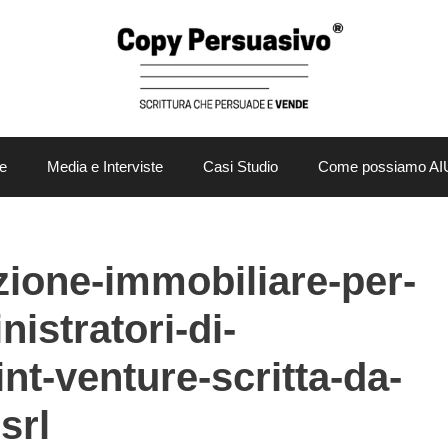
e
Media e Interviste
Casi Studio
Come possiamo AI
izione-immobiliare-per-
istratori-di-
nt-venture-scritta-da-
srl