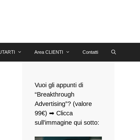
UTARTI
Area CLIENTI
Contatti
Vuoi gli appunti di
“Breakthrough
Advertising”? (valore
99€) ➡ Clicca
sull’immagine qui sotto: