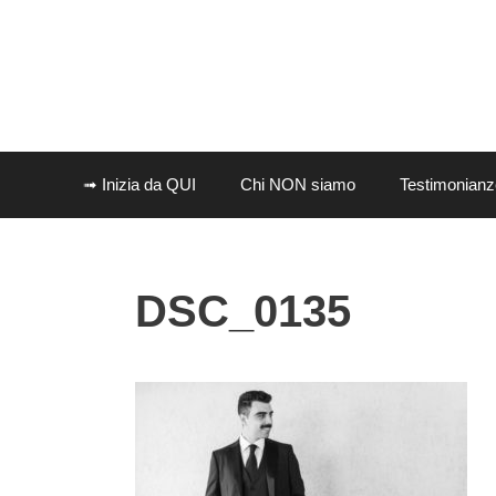
Vai
al
contenuto
➟ Inizia da QUI
Chi NON siamo
Testimonianz
DSC_0135