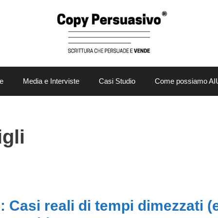
e
Media e Interviste
Casi Studio
Come possiamo AI
gli
: Casi reali di tempi dimezzati (