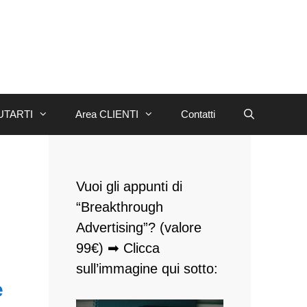
UTARTI
Area CLIENTI
Contatti
Vuoi gli appunti di
“Breakthrough
Advertising”? (valore
99€) ➡ Clicca
sull’immagine qui sotto:
e